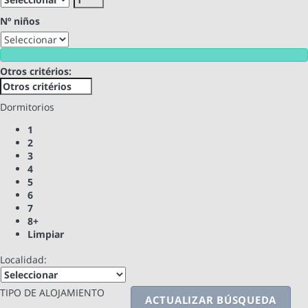
Nº niños
Otros critérios:
Dormitorios
1
2
3
4
5
6
7
8+
Limpiar
Localidad:
TIPO DE ALOJAMIENTO
ACTUALIZAR BÚSQUEDA