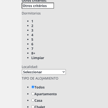
Otros critérios:
Dormitorios
1
2
3
4
5
6
7
8+
Limpiar
Localidad:
TIPO DE ALOJAMIENTO
Todos
Apartamento
Casa
Chalet