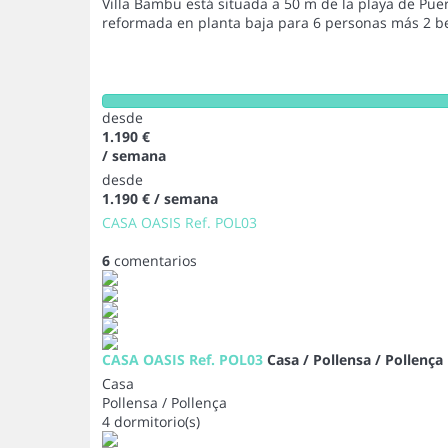
Villa Bambu está situada a 50 m de la playa de Pue
reformada en planta baja para 6 personas más 2 
desde
1.190 €
/ semana
desde
1.190 €
/ semana
CASA OASIS Ref. POL03
6
comentarios
CASA OASIS Ref. POL03
Casa / Pollensa / Pollença
Casa
Pollensa / Pollença
4 dormitorio(s)