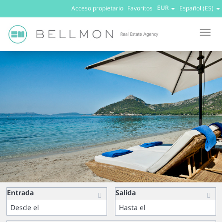
EUR
Acceso propietario
Favoritos
Español (ES)
Men
Entrada
Salida