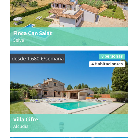
Finca Can Salat
Selva
8 personas
desde 1.680 €/semana
4 Habitacion/es
Villa Cifre
Alcúdia