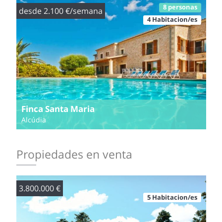
8 personas
desde 2.100 €/semana
4 Habitacion/es
Finca Santa Maria
Alcúdia
Propiedades en venta
3.800.000 €
5 Habitacion/es