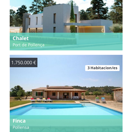
Chalet
Port de Pollença
1.750.000 €
3 Habitacion/es
Finca
Pollensa