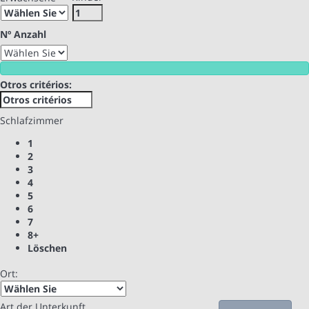
Nº Anzahl
Otros critérios:
Schlafzimmer
1
2
3
4
5
6
7
8+
Löschen
Ort:
Art der Unterkunft