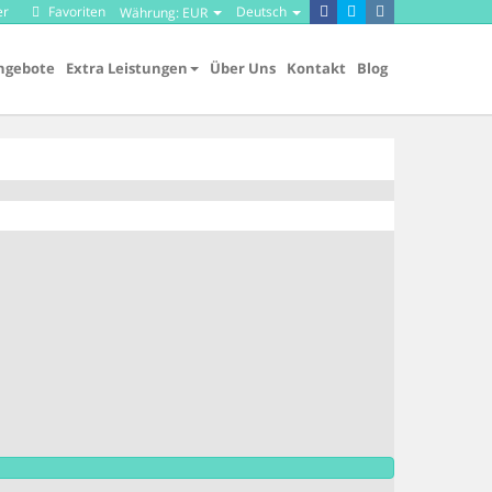
er
Favoriten
Deutsch
Währung:
EUR
ngebote
Extra Leistungen
Über Uns
Kontakt
Blog