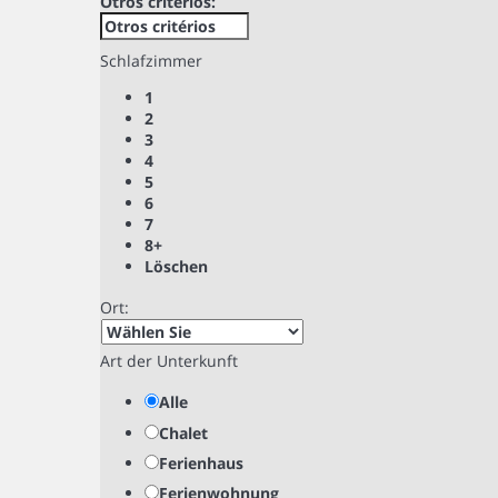
Otros critérios:
Schlafzimmer
1
2
3
4
5
6
7
8+
Löschen
Ort:
Art der Unterkunft
Alle
Chalet
Ferienhaus
Ferienwohnung