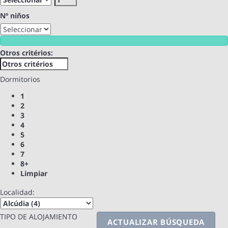
Nº niños
Otros critérios:
Dormitorios
1
2
3
4
5
6
7
8+
Limpiar
Localidad:
TIPO DE ALOJAMIENTO
ACTUALIZAR BÚSQUEDA