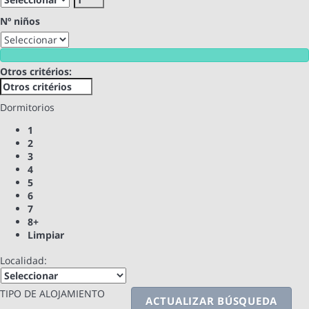
Nº niños
Otros critérios:
Dormitorios
1
2
3
4
5
6
7
8+
Limpiar
Localidad:
TIPO DE ALOJAMIENTO
ACTUALIZAR BÚSQUEDA