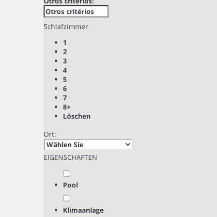
Otros critérios:
Schlafzimmer
1
2
3
4
5
6
7
8+
Löschen
Ort:
EIGENSCHAFTEN
Pool
Klimaanlage