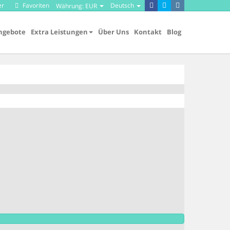
er
Favoriten
Deutsch
Währung:
EUR
ngebote
Extra Leistungen
Über Uns
Kontakt
Blog