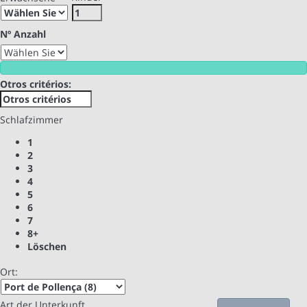
Nº Anzahl
Otros critérios:
Schlafzimmer
1
2
3
4
5
6
7
8+
Löschen
Ort:
Art der Unterkunft